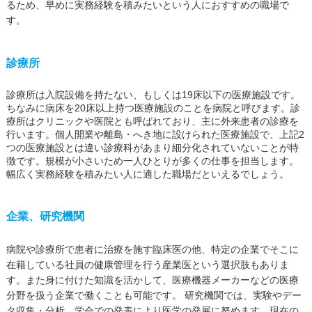
るため、早めに実務経験を積みたいという人におすすめの職場で
す。
診療所
診療所は入院設備を持たない、もしくは19床以下の医療施設です。
ちなみに病床を20床以上持つ医療施設のことを病院と呼びます。診
療所はクリニックや医院とも呼ばれており、主に外来患者の診療を
行います。個人開業や離島・へき地に設けられた医療施設で、上記2
つの医療施設とは違い診療科があまり細分化されていないことが特
徴です。規模が小さいため一人ひとりが多くの仕事を担当します。
幅広く実務経験を積みたい人に適した職場だといえるでしょう。
企業、研究機関
病院や診療所で患者に治療を施す臨床医の他、特定の企業でそこに
在籍している社員の健康管理を行う産業医という選択肢もありま
す。また身に付けた知識を活かして、医療機器メーカーなどの医療
分野を扱う企業で働くことも可能です。 研究機関では、実験やデー
タ収集・分析、学会での発表により医学の発展に努めます。現在の