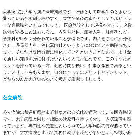
大学病院は大学附属の医療施設です。研修として医学生のときから
通っているため馴染みやすく、大学卒業後の進路としてもポピュラ
ーな選択肢といえるでしょう。 医療施設として規模が大きく、入院
設備があることはもちろん、内科や外科、産婦人科、耳鼻科など、
診療科が細かく分かれていることが特徴です。内科をさらに細分化
させ、呼吸器内科、消化器内科というように分けている病院もあり
ます。それだけ専門分野に特化しているということなので、より深
く新しい知識を身に付けたいという人にお勧めです。このようなメ
リットを持っている一方、勤務時間が長い、仕事が激務であるとい
うデメリットもあります。自分にとってはメリットとデメリット、
どちらの方が大きいのかよく考えて選択しましょう。
公立病院
公立病院は都道府県や市町村などの自治体が運営している医療施設
です。大学病院と同じく複数の診療科を持っており、入院設備も整
っています。専門性や先進性という点では大学病院の方が勝ってい
ますが、大学病院と比べて実務に就ける時期が早いという特徴があ